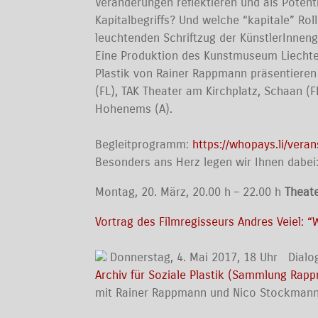
Veränderungen reflektieren und als Potent
Kapitalbegriffs? Und welche “kapitale” Rol
leuchtenden Schriftzug der KünstlerInnen
Eine Produktion des Kunstmuseum Liechtenst
Plastik von Rainer Rappmann präsentieren
(FL), TAK Theater am Kirchplatz, Schaan (F
Hohenems (A).
Begleitprogramm:
https://whopays.li/vera
Besonders ans Herz legen wir Ihnen dabei
Montag, 20. März, 20.00 h – 22.00 h
Theat
Vortrag des Filmregisseurs Andres Veiel: “
Donnerstag, 4. Mai 2017, 18 Uhr Dialo
Archiv für Soziale Plastik (Sammlung R
mit Rainer Rappmann und Nico Stockman