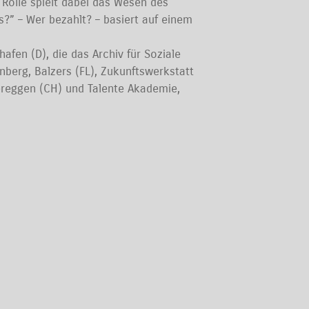
 Rolle spielt dabei das Wesen des
s?” – Wer bezahlt? – basiert auf einem
afen (D), die das Archiv für Soziale
berg, Balzers (FL), Zukunftswerkstatt
ntereggen (CH) und Talente Akademie,