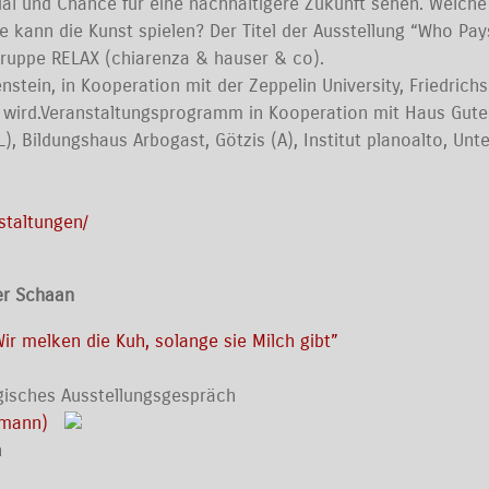
ial und Chance für eine nachhaltigere Zukunft sehen. Welche
le kann die Kunst spielen? Der Titel der Ausstellung “Who Pay
gruppe RELAX (chiarenza & hauser & co).
ein, in Kooperation mit der Zeppelin University, Friedrichsh
 wird.Veranstaltungsprogramm in Kooperation mit Haus Guten
L), Bildungshaus Arbogast, Götzis (A), Institut planoalto, U
nstaltungen/
:
er Schaan
Wir melken die Kuh, solange sie Milch gibt”
gisches Ausstellungsgespräch
appmann)
n